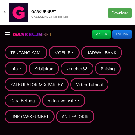
×
GASKUENBET
Download
GASKUENBET Mobile App
MASUK
DAFTAR
TENTANG KAMI
MOBILE
JADWAL BANK
Info
Kebijakan
voucher88
Phising
KALKULATOR MIX PARLEY
Video Tutorial
Cara Betting
video-website
LINK GASKEUNBET
ANTI-BLOKIR